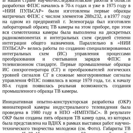
В нашей стране научно-исследовательские работы в области
разработки ФПЗС начались в 70-х годах и уже в 1975 году в
«НИИ ПУЛЬСАР» были изготовлены первые образцы
матричных ФПЗС с числом элементов 288х232, а в1977 году
на одном из предприятий г. Зеленограда был изготовлен
лабораторный образец ТВ камеры на этом приборе, при этом
вся схемотехника камеры была выполнена на дискретных
радиокомпонентах и интегральных схем средней степени
интеграции общего назначения. Параллельно в «НИИ
ПУЛЬСАР» велись работы по созданию специализированных
интегральных схем (ИС) управления процессами
преобразования и считывания зарядов ФПЗС в
телевизионном стандарте. Первые промышленные образцы
ИС синхрогенератора (СГ) и преобразователей логических
уровней сигналов СГ в сложные многоуровневые сигналы
управления ФПЗС появились в конце 1979 года, т.е. к началу
80-х годов появилась реальная возможность создания
промышленного образца ТВ камеры.
Инициативная опытно-конструкторская разработка (ОКР)
миниатюрной камеры индустриального телевидения была
проведена в 1980 году в НПО «ИМПУЛЬС». В результате
ОКР были созданы пять образцов ТВ камер одна, из которых
была представлена на ВДНХ в рамках выставки работ научно-
технического творчества молодежи (см. Фото). Габариты ТВ