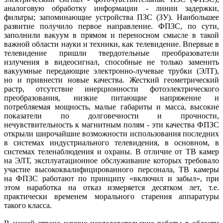
аналоговую обработку информации - линии задержки,
фильтры; запоминающие устройства ПЗС (ЗУ). Наибольшее
развитие получило первое направление. ФПЗС, по сути,
заполнили вакуум в прямом и переносном смысле в такой
важной области науки и техники, как телевидение. Впервые в
телевидение пришли твердотельные преобразователи
излучения в видеосигнал, способные не только заменить
вакуумные передающие электронно-лучевые трубки (ЭЛТ),
но и привнести новые качества. Жесткий геометрический
растр, отсутствие инерционности фотоэлектрического
преобразования, низкие питающие напряжение и
потребляемая мощность, малые габариты и масса, высокие
показатели по долговечности и прочности,
нечувствительность к магнитным полям - эти качества ФПЗС
открыли широчайшие возможности использования последних
в системах индустриального телевидения, в основном, в
системах теленаблюдения и охраны. В отличие от ТВ камер
на ЭЛТ, эксплуатационное обслуживание которых требовало
участие высококвалифицированного персонала, ТВ камеры
на ФПЗС работают по принципу «включил и забыл», при
этом наработка на отказ измеряется десятком лет, т.е.
практически временем морального старения аппаратуры
такого класса.