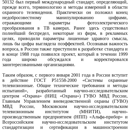
50132 был первый международный стандарт, определяющий,
прежде всего, терминологию и методы измерений в области
охранного телевидения. Практически он положил конец
недобросовестному манипулированию цифрами,
отражающими параметры фотоэлектрического
преобразования в ТВ камерах. Ранее здесь существовал
полнейший беспредел, некоторые из фирм, в рекламных
целях, приводили параметры лишенные здравого смысла,
лишь бы цифра выглядела поэффектней. Осознавая важность
вопроса, в России также приступили к разработке стандарта и
в конце 1988 года появился проект, который в течении 1999
года широко обсуждался и корректировался
заинтересованными организациями.
Таким образом, с первого января 2001 года в России вступит
в действие ГОСТ Р51558-2000 «Системы охранные
телевизионные. Общие технические требования и методы
испытаний», разработанный научно-исследовательским
центром «Охрана» (НИЦ «Охрана») ГУВО МВД России,
Главным Управлением вневедомственной охраны (ГУВО)
МВД России, Московским научно-исследовательским
телевизионным институтом (МНИТИ), научно-
производственным предприятием (НПП) «Альфа-прибор» и
Всероссийским научно-исследовательским институтом
стандартизации и сертификации в машиностроении