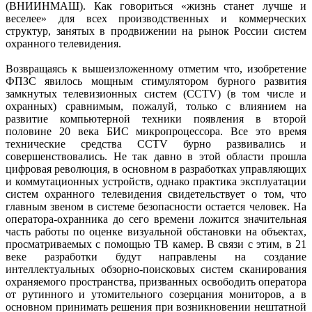
(ВНИИНМАШ). Как говориться «жизнь станет лучше и
веселее» для всех производственных и коммерческих
структур, занятых в продвижении на рынок России систем
охранного телевидения.
Возвращаясь к вышеизложенному отметим что, изобретение
ФПЗС явилось мощным стимулятором бурного развития
замкнутых телевизионных систем (ССТV) (в том числе и
охранных) сравнимым, пожалуй, только с влиянием на
развитие компьютерной техники появления в второй
половине 20 века БИС микропроцессора. Все это время
технические средства ССТV бурно развивались и
совершенствовались. Не так давно в этой области прошла
цифровая революция, в основном в разработках управляющих
и коммутационных устройств, однако практика эксплуатации
систем охранного телевидения свидетельствует о том, что
главным звеном в системе безопасности остается человек. На
оператора-охранника до сего времени ложится значительная
часть работы по оценке визуальной обстановки на объектах,
просматриваемых с помощью ТВ камер. В связи с этим, в 21
веке разработки будут направлены на создание
интеллектуальных обзорно-поисковых систем сканирования
охраняемого пространства, призванных освободить оператора
от рутинного и утомительного созерцания мониторов, а в
основном принимать решения при возникновении нештатной