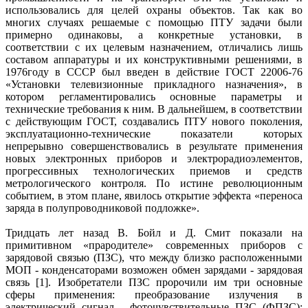
использовались для целей охраны объектов. Так как во
многих случаях решаемые с помощью ПТУ задачи были
примерно одинаковы, а конкретные установки, в
соответствии с их целевым назначением, отличались лишь
составом аппаратуры и их конструктивными решениями, в
1976году в СССР был введен в действие ГОСТ 22006-76
«Установки телевизионные прикладного назначения», в
котором регламентировались основные параметры и
технические требования к ним. В дальнейшем, в соответствии
с действующим ГОСТ, создавались ПТУ нового поколения,
эксплуатационно-технические показатели которых
непрерывно совершенствовались в результате применения
новых электронных приборов и электрорадиоэлементов,
прогрессивных технологических приемов и средств
метрологического контроля. По истине революционным
событием, в этом плане, явилось открытие эффекта «переноса
заряда в полупроводниковой подложке».
Тридцать лет назад В. Бойл и Д. Смит показали на
примитивном «прародителе» современных приборов с
зарядовой связью (ПЗС), что между близко расположенными
МОП - конденсаторами возможен обмен зарядами - зарядовая
связь [1]. Изобретатели ПЗС пророчили им три основные
сферы применения: преобразование излучения в
электрический сигнал - фоточувствительные ПЗС (ФПЗС);