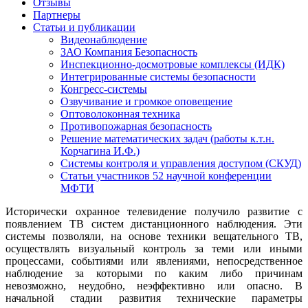
Отзывы
Партнеры
Статьи и публикации
Видеонаблюдение
ЗАО Компания Безопасность
Инспекционно-досмотровые комплексы (ИДК)
Интегрированные системы безопасности
Конгресс-системы
Озвучивание и громкое оповещение
Оптоволоконная техника
Противопожарная безопасность
Решение математических задач (работы к.т.н.
Корчагина И.Ф.)
Системы контроля и управления доступом (СКУД)
Статьи участников 52 научной конференции
МФТИ
Исторически охранное телевидение получило развитие с
появлением ТВ систем дистанционного наблюдения. Эти
системы позволяли, на основе техники вещательного ТВ,
осуществлять визуальный контроль за теми или иными
процессами, событиями или явлениями, непосредственное
наблюдение за которыми по каким либо причинам
невозможно, неудобно, неэффективно или опасно. В
начальной стадии развития технические параметры