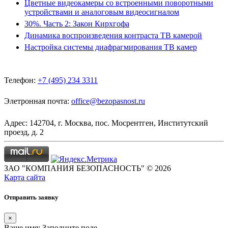
Цветные видеокамеры со встроенными поворотными
устройствами и аналоговым видеосигналом
30%. Часть 2: Закон Кирхгофа
Динамика воспроизведения контраста ТВ камерой
Настройка системы диафрагмирования ТВ камер
Телефон:
+7 (495) 234 3311
Элетронная почта:
office@bezopasnost.ru
Адрес: 142704, г. Москва, пос. Мосрентген, Институтский
проезд, д. 2
ЗАО "КОМПАНИЯ БЕЗОПАСНОСТЬ" © 2026
Карта сайта
Отправить заявку
×
Ваше имя:
Заполните поле