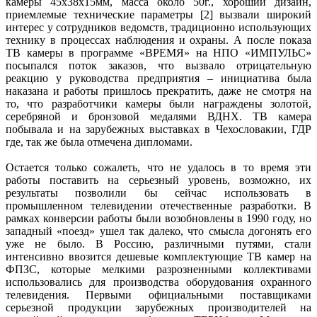
камеры 45х38х15мм, масса около 50г., хороший дизайн,
приемлемые технические параметры [2] вызвали широкий
интерес у сотрудников ведомств, традиционно использующих
технику в процессах наблюдения и охраны. А после показа
ТВ камеры в программе «ВРЕМЯ» на НПО «ИМПУЛЬС»
посыпался поток заказов, что вызвало отрицательную
реакцию у руководства предприятия – инициатива была
наказана и работы пришлось прекратить, даже не смотря на
то, что разработчики камеры были награждены золотой,
серебряной и бронзовой медалями ВДНХ. ТВ камера
побывала и на зарубежных выставках в Чехословакии, ГДР
где, так же была отмечена дипломами.
Остается только сожалеть, что не удалось в то время эти
работы поставить на серьезный уровень, возможно, их
результаты позволили бы сейчас использовать в
промышленном телевидении отечественные разработки. В
рамках конверсии работы были возобновлены в 1990 году, но
западный «поезд» ушел так далеко, что смысла догонять его
уже не было. В Россию, различными путями, стали
интенсивно ввозится дешевые комплектующие ТВ камер на
ФПЗС, которые мелкими разрозненными коллективами
использовались для производства оборудования охранного
телевидения. Первыми официальными поставщиками
серьезной продукции зарубежных производителей на