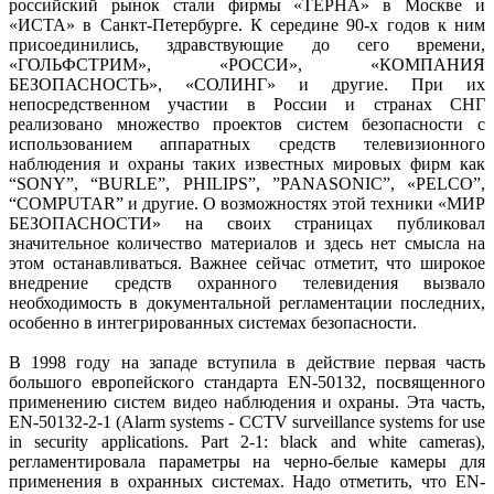
российский рынок стали фирмы «ТЕРНА» в Москве и
«ИСТА» в Санкт-Петербурге. К середине 90-х годов к ним
присоединились, здравствующие до сего времени,
«ГОЛЬФСТРИМ», «РОССИ», «КОМПАНИЯ
БЕЗОПАСНОСТЬ», «СОЛИНГ» и другие. При их
непосредственном участии в России и странах СНГ
реализовано множество проектов систем безопасности с
использованием аппаратных средств телевизионного
наблюдения и охраны таких известных мировых фирм как
“SONY”, “BURLE”, PHILIPS”, ”PANASONIC”, «PELCO”,
“COMPUTAR” и другие. О возможностях этой техники «МИР
БЕЗОПАСНОСТИ» на своих страницах публиковал
значительное количество материалов и здесь нет смысла на
этом останавливаться. Важнее сейчас отметит, что широкое
внедрение средств охранного телевидения вызвало
необходимость в документальной регламентации последних,
особенно в интегрированных системах безопасности.
В 1998 году на западе вступила в действие первая часть
большого европейского стандарта EN-50132, посвященного
применению систем видео наблюдения и охраны. Эта часть,
EN-50132-2-1 (Alarm systems - CCTV surveillance systems for use
in security applications. Part 2-1: black and white cameras),
регламентировала параметры на черно-белые камеры для
применения в охранных системах. Надо отметить, что EN-