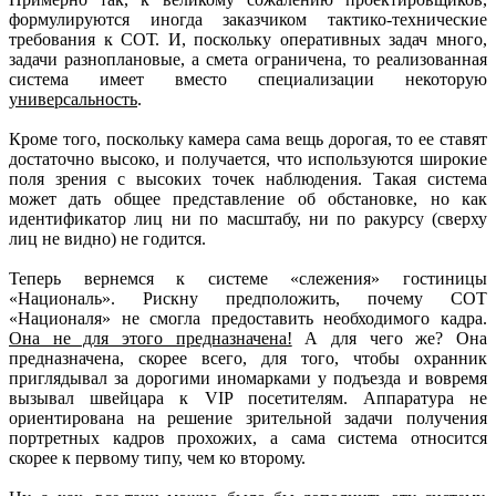
формулируются иногда заказчиком тактико-технические
требования к СОТ. И, поскольку оперативных задач много,
задачи разноплановые, а смета ограничена, то реализованная
система имеет вместо специализации некоторую
универсальность
.
Кроме того, поскольку камера сама вещь дорогая, то ее ставят
достаточно высоко, и получается, что используются широкие
поля зрения с высоких точек наблюдения. Такая система
может дать общее представление об обстановке, но как
идентификатор лиц ни по масштабу, ни по ракурсу (сверху
лиц не видно) не годится.
Теперь вернемся к системе «слежения» гостиницы
«Националь». Рискну предположить, почему СОТ
«Националя» не смогла предоставить необходимого кадра.
Она не для этого предназначена!
А для чего же? Она
предназначена, скорее всего, для того, чтобы охранник
приглядывал за дорогими иномарками у подъезда и вовремя
вызывал швейцара к VIP посетителям. Аппаратура не
ориентирована на решение зрительной задачи получения
портретных кадров прохожих, а сама система относится
скорее к первому типу, чем ко второму.