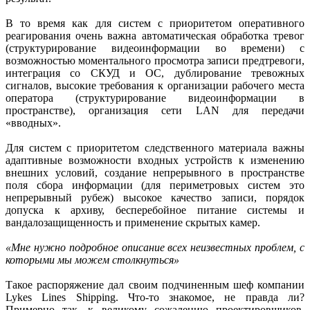
В то время как для систем с приоритетом оперативного
реагирования очень важна автоматическая обработка тревог
(структурирование видеоинформации во времени) с
возможностью моментального просмотра записи предтревоги,
интеграция со СКУД и ОС, дублирование тревожных
сигналов, высокие требования к организации рабочего места
оператора (структурирование видеоинформации в
пространстве), организация сети LAN для передачи
«вводных».
Для систем с приоритетом следственного материала важны
адаптивные возможности входных устройств к изменению
внешних условий, создание непрерывного в пространстве
поля сбора информации (для периметровых систем это
непрерывный рубеж) высокое качество записи, порядок
допуска к архиву, бесперебойное питание системы и
вандалозащищенность и применение скрытых камер.
«Мне нужно подробное описание всех неизвестных проблем, с
которыми мы можем столкнуться»
Такое распоряжение дал своим подчиненным шеф компании
Lykes Lines Shipping. Что-то знакомое, не правда ли?
Примерно так, к великому сожалению проектировщиков,