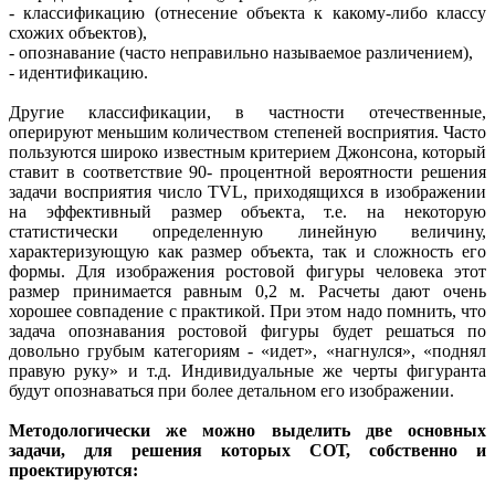
- классификацию (отнесение объекта к какому-либо классу
схожих объектов),
- опознавание (часто неправильно называемое различением),
- идентификацию.
Другие классификации, в частности отечественные,
оперируют меньшим количеством степеней восприятия. Часто
пользуются широко известным критерием Джонсона, который
ставит в соответствие 90- процентной вероятности решения
задачи восприятия число TVL, приходящихся в изображении
на эффективный размер объекта, т.е. на некоторую
статистически определенную линейную величину,
характеризующую как размер объекта, так и сложность его
формы. Для изображения ростовой фигуры человека этот
размер принимается равным 0,2 м. Расчеты дают очень
хорошее совпадение с практикой. При этом надо помнить, что
задача опознавания ростовой фигуры будет решаться по
довольно грубым категориям - «идет», «нагнулся», «поднял
правую руку» и т.д. Индивидуальные же черты фигуранта
будут опознаваться при более детальном его изображении.
Методологически же можно выделить две основных
задачи, для решения которых СОТ, собственно и
проектируются: