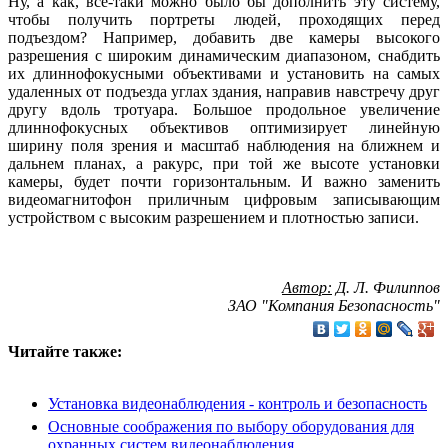
Ну, а как, все-таки можно было бы дополнить эту систему,
чтобы получить портреты людей, проходящих перед
подъездом? Например, добавить две камеры высокого
разрешения с широким динамическим диапазоном, снабдить
их длиннофокусными объективами и установить на самых
удаленных от подъезда углах здания, направив навстречу друг
другу вдоль тротуара. Большое продольное увеличение
длиннофокусных объективов оптимизирует линейную
ширину поля зрения и масштаб наблюдения на ближнем и
дальнем планах, а ракурс, при той же высоте установки
камеры, будет почти горизонтальным. И важно заменить
видеомагнитофон приличным цифровым записывающим
устройством с высоким разрешением и плотностью записи.
Автор:
Д. Л. Филиппов
ЗАО "Компания Безопасность"
Читайте также:
Установка видеонаблюдения - контроль и безопасность
Основные соображения по выбору оборудования для
охранных систем видеонаблюдения