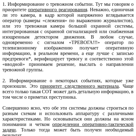
1. Информирование о тревожном событии. Тут мы говорим о
приоритете
оперативного реагирования
. Неважно, единичная
ли это камера, в кадр которой напряженно вглядывается
оператор (камеры «слежения» по выражению журналистов),
или это тревожная камера большой охранной системы,
интегрированная с охранной сигнализацией или снабженная
изощренным детектором движения. В любом случае,
одновременно с сигналом «ТРЕВОГА!!!» оператор по
телевизионному изображению получает оперативную
информацию, в реальном времени, а еще лучше с записью
предтревоги*, верифицирует тревогу и соответственно этой
«вводной» принимаем решение, выслать о направлении
тревожной группы.
2. Информирование о некоторых событиях, которые уже
произошли. Это
приоритет следственного материала
. Чаще
всего только такая СОТ может дать детальную информацию, в
том числе о приметах преступника.
Совершенно ясно, что обе эти системы должны строиться по
разным схемам и использовать аппаратуру с различными
характеристиками. Но основываться они должны на ясном
понимании и четком
определении оперативно-тактической
задачи
. Только тогда может быть получен необходимый
результат.