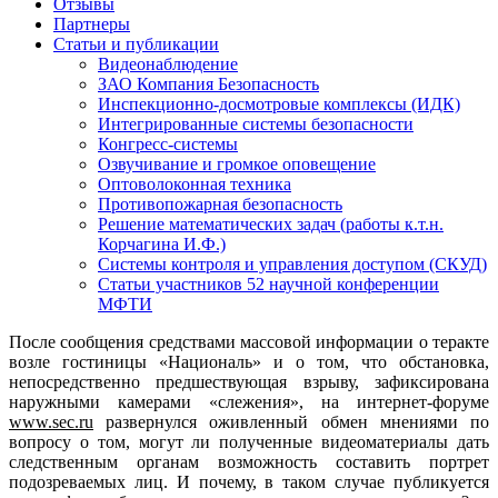
Отзывы
Партнеры
Статьи и публикации
Видеонаблюдение
ЗАО Компания Безопасность
Инспекционно-досмотровые комплексы (ИДК)
Интегрированные системы безопасности
Конгресс-системы
Озвучивание и громкое оповещение
Оптоволоконная техника
Противопожарная безопасность
Решение математических задач (работы к.т.н.
Корчагина И.Ф.)
Системы контроля и управления доступом (СКУД)
Статьи участников 52 научной конференции
МФТИ
После сообщения средствами массовой информации о теракте
возле гостиницы «Националь» и о том, что обстановка,
непосредственно предшествующая взрыву, зафиксирована
наружными камерами «слежения», на интернет-форуме
www.sec.ru
развернулся оживленный обмен мнениями по
вопросу о том, могут ли полученные видеоматериалы дать
следственным органам возможность составить портрет
подозреваемых лиц. И почему, в таком случае публикуется