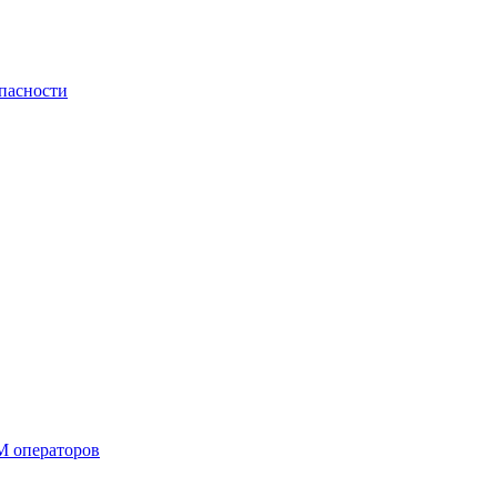
пасности
М операторов