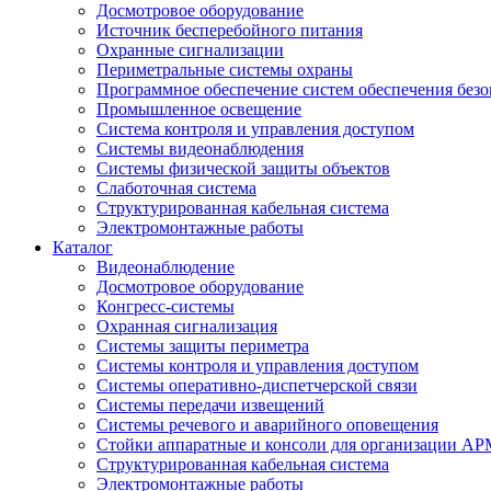
Досмотровое оборудование
Источник бесперебойного питания
Охранные сигнализации
Периметральные системы охраны
Программное обеспечение систем обеспечения безо
Промышленное освещение
Система контроля и управления доступом
Системы видеонаблюдения
Системы физической защиты объектов
Слаботочная система
Структурированная кабельная система
Электромонтажные работы
Каталог
Видеонаблюдение
Досмотровое оборудование
Конгресс-системы
Охранная сигнализация
Системы защиты периметра
Системы контроля и управления доступом
Системы оперативно-диспетчерской связи
Системы передачи извещений
Системы речевого и аварийного оповещения
Стойки аппаратные и консоли для организации АР
Структурированная кабельная система
Электромонтажные работы