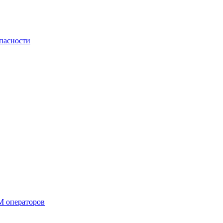
пасности
М операторов