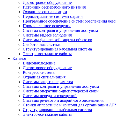
Досмотровое оборудование
Источник бесперебойного питания
Охранные сигнализации
Периметральные системы охраны
Программное обеспечение систем обеспечения безо
Промышленное освещение
Система контроля и управления доступом
Системы видеонаблюдения
Системы физической защиты объектов
Слаботочная система
Структурированная кабельная система
Электромонтажные работы
Каталог
Видеонаблюдение
Досмотровое оборудование
Конгресс-системы
Охранная сигнализация
Системы защиты периметра
Системы контроля и управления доступом
Системы оперативно-диспетчерской связи
Системы передачи извещений
Системы речевого и аварийного оповещения
Стойки аппаратные и консоли для организации АР
Структурированная кабельная система
Электромонтажные работы