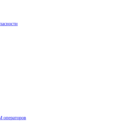
пасности
М операторов