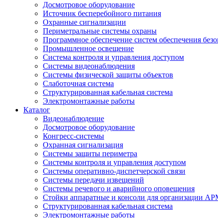
Досмотровое оборудование
Источник бесперебойного питания
Охранные сигнализации
Периметральные системы охраны
Программное обеспечение систем обеспечения безо
Промышленное освещение
Система контроля и управления доступом
Системы видеонаблюдения
Системы физической защиты объектов
Слаботочная система
Структурированная кабельная система
Электромонтажные работы
Каталог
Видеонаблюдение
Досмотровое оборудование
Конгресс-системы
Охранная сигнализация
Системы защиты периметра
Системы контроля и управления доступом
Системы оперативно-диспетчерской связи
Системы передачи извещений
Системы речевого и аварийного оповещения
Стойки аппаратные и консоли для организации АР
Структурированная кабельная система
Электромонтажные работы