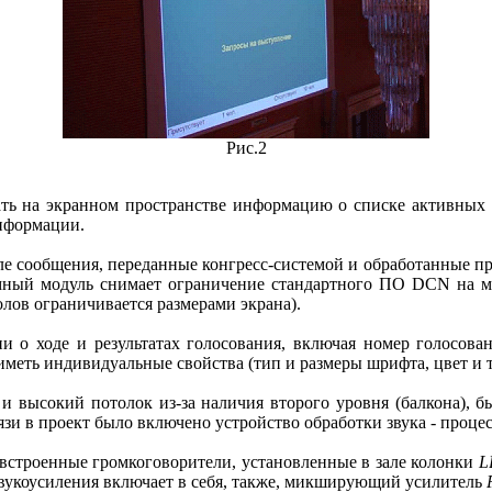
Рис.2
ать на экранном пространстве информацию о списке активных 
нформации.
але сообщения, переданные конгресс-системой и обработанные
ный модуль снимает ограничение стандартного ПО DCN на ма
лов ограничивается размерами экрана).
 о ходе и результатах голосования, включая номер голосовани
меть индивидуальные свойства (тип и размеры шрифта, цвет и т.
и высокий потолок из-за наличия второго уровня (балкона), бы
и в проект было включено устройство обработки звука - процесс
 встроенные громкоговорители, установленные в зале колонки
L
звукоусиления включает в себя, также, микширующий усилитель