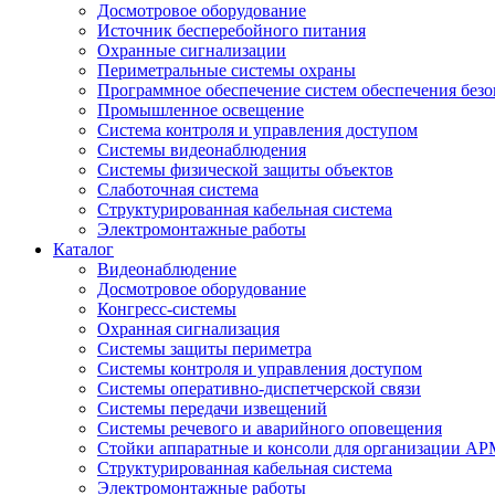
Досмотровое оборудование
Источник бесперебойного питания
Охранные сигнализации
Периметральные системы охраны
Программное обеспечение систем обеспечения безо
Промышленное освещение
Система контроля и управления доступом
Системы видеонаблюдения
Системы физической защиты объектов
Слаботочная система
Структурированная кабельная система
Электромонтажные работы
Каталог
Видеонаблюдение
Досмотровое оборудование
Конгресс-системы
Охранная сигнализация
Системы защиты периметра
Системы контроля и управления доступом
Системы оперативно-диспетчерской связи
Системы передачи извещений
Системы речевого и аварийного оповещения
Стойки аппаратные и консоли для организации АР
Структурированная кабельная система
Электромонтажные работы