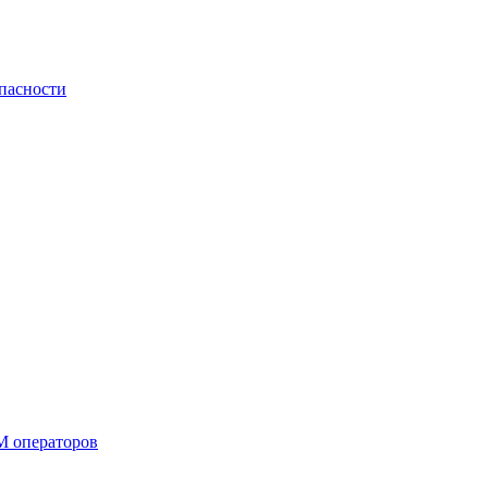
пасности
М операторов