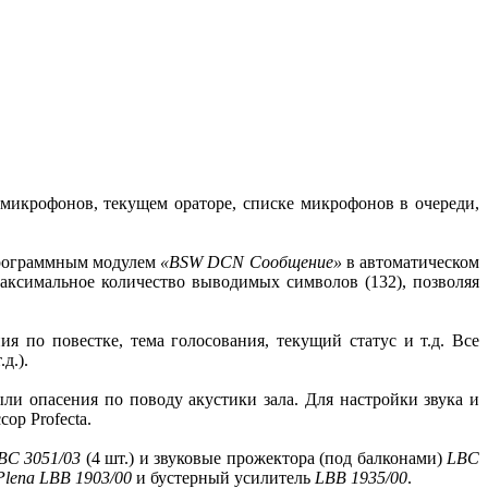
микрофонов, текущем ораторе, списке микрофонов в очереди,
 программным модулем
«BSW DCN Сообщение»
в автоматическом
ксимальное количество выводимых символов (132), позволяя
я по повестке, тема голосования, текущий статус и т.д. Все
д.).
ли опасения по поводу акустики зала. Для настройки звука и
ор Profecta.
BC 3051/03
(4 шт.) и звуковые прожектора (под балконами)
LBC
Plena LBB 1903/00
и бустерный усилитель
LBB 1935/00
.