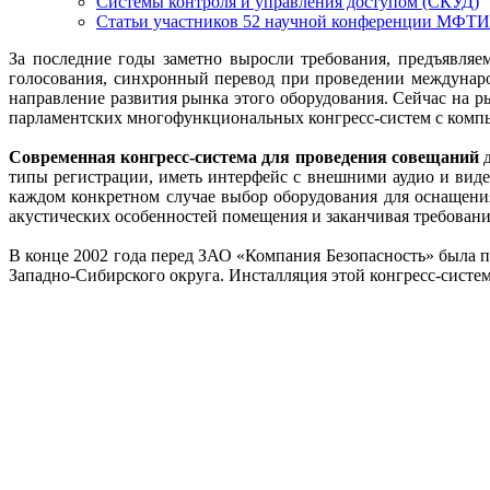
Системы контроля и управления доступом (СКУД)
Статьи участников 52 научной конференции МФТИ
За последние годы заметно выросли требования, предъявля
голосования, синхронный перевод при проведении международ
направление развития рынка этого оборудования. Сейчас на 
парламентских многофункциональных конгресс-систем с комп
Современная конгресс-система для проведения совещаний
д
типы регистрации, иметь интерфейс с внешними аудио и видео
каждом конкретном случае выбор оборудования для оснащения
акустических особенностей помещения и заканчивая требовани
В конце 2002 года перед ЗАО «Компания Безопасность» была п
Западно-Сибирского округа. Инсталляция этой конгресс-систем