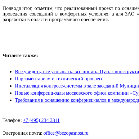
Подводя итог, отметим, что реализованный проект по оснащ
проведения совещаний в комфортных условиях, а для ЗАО «
разработки в области программного обеспечения.
Читайте также:
Все увидеть, все услышать, все понять. Путь к конструк
Парламентаризм и технический прогресс
Инсталляция конгресс-системы в зале заседаний Муници
Новые конференц-залы московского офиса компании «Су
Требования к оснащению конфернец-залов в международ
Телефон:
+7 (495) 234 3311
Элетронная почта:
office@bezopasnost.ru