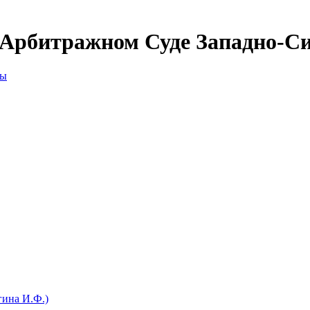
 Арбитражном Суде Западно-Си
мы
гина И.Ф.)