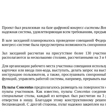
Проект был реализован на базе
цифровой конгресс-системы Bo
надежная система, удовлетворяющая всем требованиям, предъ
В зале заседаний планировалось проведение совещаний Федер
конгресс-системе была предусмотрена возможность синхронног
Зал заседаний рассчитан на присутствие более 130 участн
располагаются за несколькими столами, рассчитанными на 3 и 6
Для организации рабочего места участника совещания исполь
карточки или ввода пин-кода, выступать, делать запрос на 
инструкцию пользователя, а также, прослушивать синхронны
функций, управлять работой системы, например, прерывать в
Пульты Concentus
предполагалось размещать на поверхности 
пульты участников. Как известно, пульты
Concentus
соединяю
специальные столы, каждый из которых был рассчитан на 3 
отверстия в нишу. Благодаря этому конструктивному решен
беспроводной. С другой стороны, пульт надежно закреплен на 