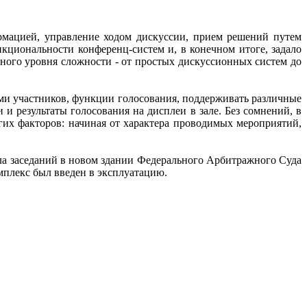
рмацией, управление ходом дискуссии, прием решений путем
кциональности конференц-систем и, в конечном итоге, задало
ного уровня сложности - от простых дискуссионных систем до
и участников, функции голосования, поддерживать различные
и результаты голосования на дисплеи в зале. Без сомнений, в
гих факторов: начиная от характера проводимых мероприятий,
ала заседаний в новом здании Федерального Арбитражного Суда
мплекс был введен в эксплуатацию.