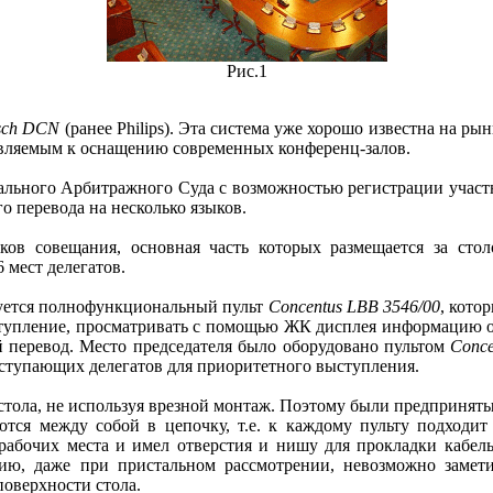
Рис.1
sch DCN
(ранее Philips). Эта система уже хорошо известна на ры
являемым к оснащению современных конференц-залов.
ального Арбитражного Суда с возможностью регистрации участн
о перевода на несколько языков.
иков совещания, основная часть которых размещается за ст
 мест делегатов.
зуется полнофункциональный пульт
Concentus LBB 3546/00
, кото
выступление, просматривать с помощью ЖК дисплея информацию о
й перевод. Место председателя было оборудовано пультом
Conce
ыступающих делегатов для приоритетного выступления.
стола, не используя врезной монтаж. Поэтому были предприня
тся между собой в цепочку, т.е. к каждому пульту подходит 
рабочих места и имел отверстия и нишу для прокладки кабельн
ию, даже при пристальном рассмотрении, невозможно заметить
поверхности стола.