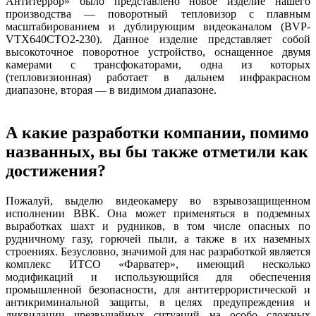
Антитеррор» было представлено новое изделие нашего
производства — поворотный тепловизор с плавным
масштабированием и дублирующим видеоканалом (BVP-
VTX640CTO2-230). Данное изделие представляет собой
высокоточное поворотное устройство, оснащенное двумя
камерами с трансфокаторами, одна из которых
(тепловизионная) работает в дальнем инфракрасном
диапазоне, вторая — в видимом диапазоне.
А какие разработки компании, помимо
названных, вы бы также отметили как
достижения?
Пожалуй, выделю видеокамеру во взрывозащищенном
исполнении ВВК. Она может применяться в подземных
выработках шахт и рудников, в том числе опасных по
рудничному газу, горючей пыли, а также в их наземных
строениях. Безусловно, значимой для нас разработкой является
комплекс ИТСО «Фарватер», имеющий несколько
модификаций и использующийся для обеспечения
промышленной безопасности, для антитеррористической и
антикриминальной защиты, в целях предупреждения и
ликвидации чрезвычайных ситуаций на особо сложных