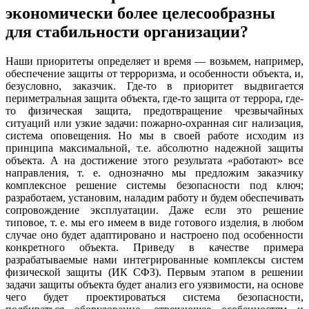
экономически более целесообразны
для стабильности организации?
Наши приоритеты определяет и время — возьмем, например,
обеспечение защиты от терроризма, и особенности объекта, и,
безусловно, заказчик. Где-то в приоритет выдвигается
периметральная защита объекта, где-то защита от террора, где-
то физическая защита, предотвращение чрезвычайных
ситуаций или узкие задачи: пожарно-охранная сиг нализация,
система оповещения. Но мы в своей работе исходим из
принципа максимальной, т.е. абсолютно надежной защиты
объекта. А на достижение этого результата «работают» все
направления, т. е. однозначно мы предложим заказчику
комплексное решение системы безопасности под ключ;
разработаем, установим, наладим работу и будем обеспечивать
сопровождение эксплуатации. Даже если это решение
типовое, т. е. мы его имеем в виде готового изделия, в любом
случае оно будет адаптировано и настроено под особенности
конкретного объекта. Приведу в качестве примера
разрабатываемые нами интегрированные комплексы систем
физической защиты (ИК СФЗ). Первым этапом в решении
задачи защиты объекта будет анализ его уязвимости, на основе
чего будет проектироваться система безопасности,