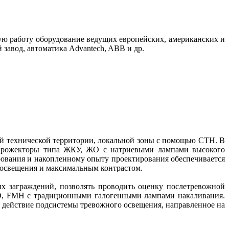
ую работу оборудование ведущих европейских, американских и
ый завод, автоматика Advantech, AВВ и др.
ий технической территории, локальной зоны с помощью СТН. В
и прожекторы типа ЖКУ, ЖО с натриевыми лампами высокого
ования и накопленному опыту проектирования обеспечивается
 освещения и максимальным контрастом.
ых заграждений, позволять проводить оценку послетревожной
ИО, FMH с традиционными галогенными лампами накаливания.
 действие подсистемы тревожного освещения, направленное на