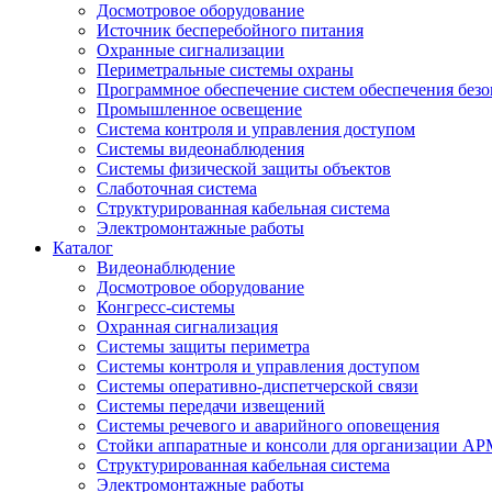
Досмотровое оборудование
Источник бесперебойного питания
Охранные сигнализации
Периметральные системы охраны
Программное обеспечение систем обеспечения безо
Промышленное освещение
Система контроля и управления доступом
Системы видеонаблюдения
Системы физической защиты объектов
Слаботочная система
Структурированная кабельная система
Электромонтажные работы
Каталог
Видеонаблюдение
Досмотровое оборудование
Конгресс-системы
Охранная сигнализация
Системы защиты периметра
Системы контроля и управления доступом
Системы оперативно-диспетчерской связи
Системы передачи извещений
Системы речевого и аварийного оповещения
Стойки аппаратные и консоли для организации АР
Структурированная кабельная система
Электромонтажные работы