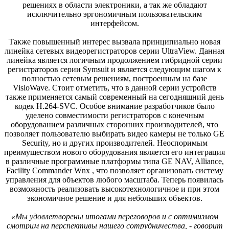
решениях в области электроники, а так же обладают
исключительно эргономичным пользовательским
интерфейсом.
Также повышенный интерес вызвала принципиально новая
линейка сетевых видеорегистраторов серии UltraView. Данная
линейка является логичным продолжением гибридной серии
регистраторов серии Symsuit и является следующим шагом к
полностью сетевым решениям, построенным на базе
VisioWave. Стоит отметить, что в данной серии устройств
также применяется самый современный на сегодняшний день
кодек H.264-SVC. Особое внимание разработчиков было
уделено совместимости регистраторов с конечным
оборудованием различных сторонних производителей, что
позволяет пользователю выбирать видео камеры не только GE
Security, но и других производителей. Неоспоримым
преимуществом нового оборудования является его интеграция
в различные программные платформы типа GE NAV, Alliance,
Facility Commander Wnx , что позволяет организовать систему
управления для объектов любого масштаба. Теперь появилась
возможность реализовать высокотехнологичное и при этом
экономичное решение и для небольших объектов.
«Мы удовлетворены итогами переговоров и с оптимизмом
смотрим на перспективы нашего сотрудничества, - говорит