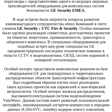
переговоры с представителями одного из ведущих мировых
производителей оборудования для комплексных систем
безопасности
GE Security EMEA
.
В ходе встречи были затронуты вопросы развития
взаимовыгодного сотрудничества обеих Компаний в свете
слияния
GE Security
с
UTC Fire & Security
. Особое внимание
было уделено реализации совместных долгосрочных проектов
на объектах энергетики, промышленности, транспорта и
оборонного комплекса. В специально оборудованном для
подобных встреч шоу-руме специалисты GE
продемонстрировали последние технические новинки в
области CCTV и видеоаналитики, СКУД, систем охранной и
пожарной сигнализации.
Особый интерес представили комплексные решения на базе
оборудования GE для сверхкрупных и территориально
распределенных объектов транспортной инфраструктуры.
Был подробным образом изучен опыт реализации
таких крупных проектов как парижский и нью-йоркский
метрополитен. Особый интерес вызвала распределенная,
высокоинтеллектуальная система видеонаблюдения
VisioWave. Данная система имеет развитый пользовательский
интерфейс, инновационный алгоритм компрессии и передачи
данных H.264-SVC, линейку кодеров нового поколения,